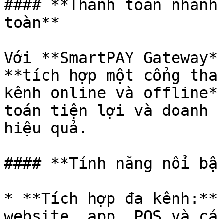
#### **Thanh toán nhanh
toàn**

Với **SmartPAY Gateway*
**tích hợp một cổng tha
kênh online và offline*
toán tiện lợi và doanh 
hiệu quả.

#### **Tính năng nổi bật
* **Tích hợp đa kênh:**
website, app, POS và cá