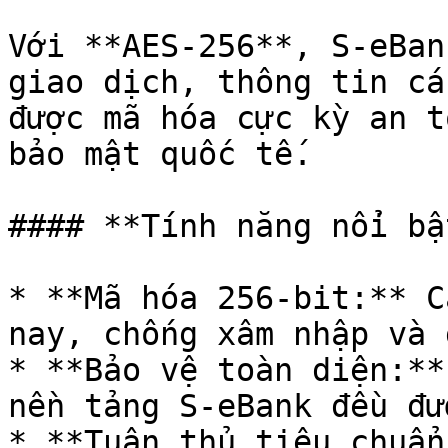
Với **AES-256**, S-eBan
giao dịch, thông tin cá
được mã hóa cực kỳ an t
bảo mật quốc tế.

#### **Tính năng nổi bật
* **Mã hóa 256-bit:** C
nay, chống xâm nhập và 
* **Bảo vệ toàn diện:**
nền tảng S-eBank đều đư
* **Tuân thủ tiêu chuẩn