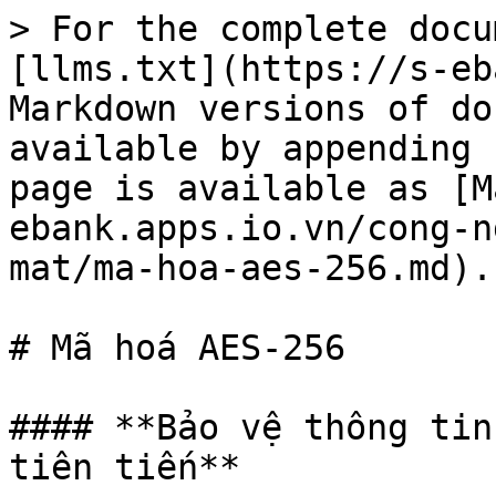
> For the complete docu
[llms.txt](https://s-eb
Markdown versions of do
available by appending 
page is available as [M
ebank.apps.io.vn/cong-n
mat/ma-hoa-aes-256.md).

# Mã hoá AES-256

#### **Bảo vệ thông tin
tiên tiến**
